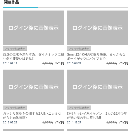
関連作品
ブラウザ視聴専用
ブラウザ視聴専用
自身の欲求を満たす為、ダイナミックに掘
Smart12☆KAIの初撮り映像。まっさらな
り倒す腰使いは必見!!
ボーイがケツにバイブまで!
923
712
2011.04.12
1,341円
円
2010.06.29
1,027円
円
ブラウザ視聴専用
ブラウザ視聴専用
ガッシリ体型を公開する2人!!ハニカミな
巨根とキレイ系イケメン、2人の18才少年
がらも肉体披露♪
が男の魔の手に堕ちる!!
712
712
2013.05.28
1,027円
円
2011.12.27
1,027円
円