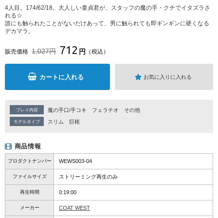
4人目。174/62/18。大人しい童貞君が、スタッフの魔の手・クチでイタズラさ
れる☆
誰にも触られたことがないだけあって、男に触られても即ギンギンに硬くなる
デカマラ。
712
1,027円
円
販売価格
（税込）
カートに入れる
お気に入りに入れる
魔の手口/手コキ
フェラチオ
その他
プレイ内容
スリム
巨根
モデルタイプ
商品情報
プロダクトナンバー
WEWS003-04
ファイルサイズ
ストリーミング再生のみ
再生時間
0:19:00
メーカー
COAT WEST