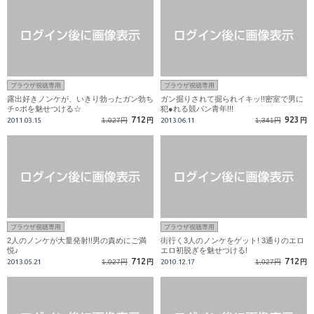
ブラウザ視聴専用
ブラウザ視聴専用
露出好きノンケが、いきり勃ったガン勃ち
ガン掘りされて掘られイキッ!!密室で男に
チ○ポを魅せつける☆
犯●れる競パン青年!!!
712
923
2011.03.15
1,027円
円
2013.06.11
1,341円
円
ブラウザ視聴専用
ブラウザ視聴専用
2人のノンケが大量発射!!男の責めにご満
街行く3人のノンケをゲット! 3通りのエロ
悦♪
エロ初脱ぎを魅せつける!
712
712
2013.05.21
1,027円
円
2010.12.17
1,027円
円