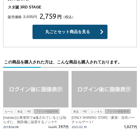
スタ誕 3RD STAGE
2,759
3,595円
円
販売価格
（税込）
丸ごとセット商品を見る
この商品を購入された方は、こんな商品も購入されております。
セール
単品
HD
ブラウザ視聴専用
単品
HD
レンタル
ブラウザ視聴専用
[maniac]公衆便所で●撮されているとは知
[ONLY SHINING STAR]〈夏葵〉浴衣バー
らずに、無防備に放尿するノンケ!!
チャルデート!
397
1,027
2018.06.08
712円
円
2025.02.19
円