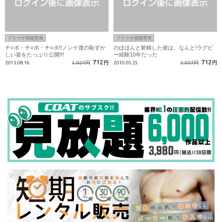
ブラウザ視聴専用
ブラウザ視聴専用
チ○ポ・チ○ポ・チ○ポ!!ノンケ達の恥ずか
のほほんと射精した彼は、なんと!ラグビ
しい姿をたっぷり公開!!!
ー経験10年だった
712
712
2013.08.16
1,027円
円
2010.05.25
1,027円
円