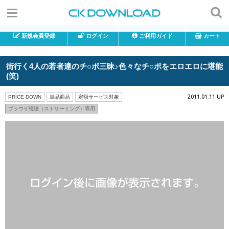
新規会員登録
ログイン
ご利用ガイド
カート
街行く4人の若者達のチ○ポ三昧♪色々なチ○ポをエロエロに堪能
(笑)
2011.01.11 UP
PRICE DOWN
単品商品
定額サービス対象
ブラウザ視聴（ストリーミング）専用