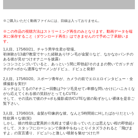
※ご購入いただく動画ファイルには、目線は入っておりません。
※この作品の視聴方法はストリーミング再生のみとなります。動画データを端
末に保存すること（ダウンロード再生）はできませんので予めご了承願いま
す。
1人目。175/60/21。チャラ男学生君が登場。
初体験が13歳!?教室でヤッた経験あり!チン毛が金髪☆など、なかなかパンチの
ある彼が見せつけオナニーを披露♪
シコシコとシゴいていると、あっという間に即勃起!そのままの勢いでガッチガ
チのチ○ポから濃厚なザーメンがドビュ、ドビュと発射!
2人目。175/60/20。スポーツ青年が、カメラの前でエロエロインタビュー・全
裸撮影を実行!
エッチはしてるの?オナニー回数は?ケツ毛見せて♪卑猥な問いかけにハニカミな
がら応えてくれる彼の笑顔がとってもCUTE♪
そして、その流れで彼のチ○ポも撮影成功!CUTEな彼の恥ずかしい裸体を是非ご
覧下さい。
3人目。170/60/19。金髪が印象的な彼。なんと5時間前にHしたばかりだという
性欲満々な彼(笑)
しかし、彼の性欲は驚異的☆先程まで盛り合っていたとは思えない程の即勃起♪
そして、スタッフにローションで身体中をねっとりイタズラされると「飛びま
すよ」の宣言通り、ドビュ!っと激しい噴射を魅せつけた!!!