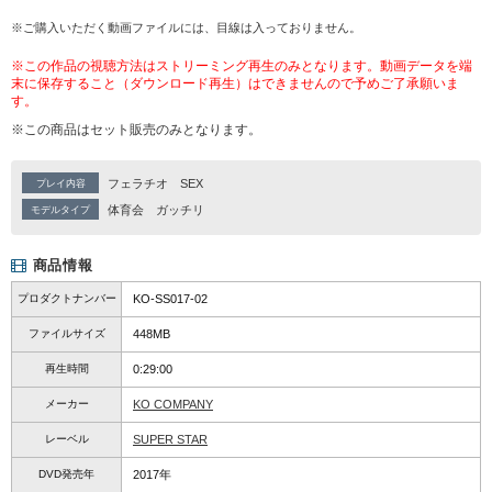
※ご購入いただく動画ファイルには、目線は入っておりません。
※この作品の視聴方法はストリーミング再生のみとなります。動画データを端
末に保存すること（ダウンロード再生）はできませんので予めご了承願いま
す。
※この商品はセット販売のみとなります。
フェラチオ
SEX
プレイ内容
体育会
ガッチリ
モデルタイプ
商品情報
プロダクトナンバー
KO-SS017-02
ファイルサイズ
448MB
再生時間
0:29:00
メーカー
KO COMPANY
レーベル
SUPER STAR
DVD発売年
2017年