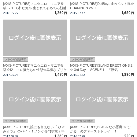
[AXIS-PICTURES]マニ☆エロ～マニア投
[AXIS-PICTURES]DeliBoys達のベット淫☆
稿 ～１８才 ヒカル 生まれて初めての顔射
CHAMPION vol.1
に・・・
1,260
1,680
2016.05.25
円
2015.07.17
円
ブラウザ視聴専用
ブラウザ視聴専用
[AXIS-PICTURES]マニ☆エロ～マニア投
[AXIS-PICTURES]ISLAND ERECTIONS 2
稿 042～エロ猿たちの性態☆卑猥なプリケ
☆ 3rd Day ～SCENE.1 「浮気」
ツ男子！！
1,470
1,890
2017.05.24
円
2016.01.12
円
ブラウザ視聴専用
ブラウザ視聴専用
[AXIS-PICTURES]誰にも言えない「 ひ☆
[AXIS-PICTURES]BLACK な小悪魔 ☆ ひ
み☆つ」 のバイト！ノンケ専門学校２年
かる のファーストトライ！！
生☆翔太君～ 胸キュン編
1,260
520
2017.10.30
円
2016.02.29
円