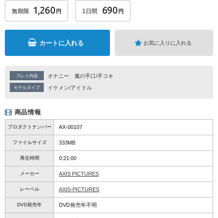
1,260
690
無期限
1日間
円
円
カートに入れる
お気に入りに入れる
オナニー
魔の手口/手コキ
プレイ内容
イケメン/アイドル
モデルタイプ
商品情報
プロダクトナンバー
AX-00107
ファイルサイズ
333MB
再生時間
0:21:00
メーカー
AXIS PICTURES
レーベル
AXIS-PICTURES
DVD発売年
DVD発売年不明