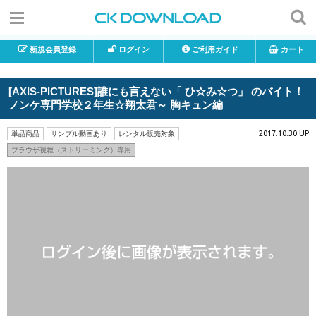
新規会員登録
ログイン
ご利用ガイド
カート
[AXIS-PICTURES]誰にも言えない「 ひ☆み☆つ」 のバイト！
ノンケ専門学校２年生☆翔太君～ 胸キュン編
2017.10.30 UP
単品商品
サンプル動画あり
レンタル販売対象
ブラウザ視聴（ストリーミング）専用