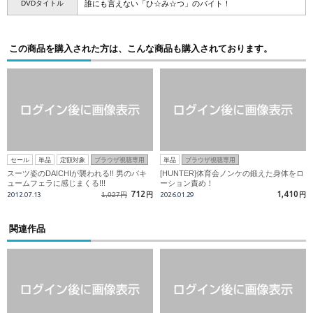
DVDタイトル
誰にも言えない「ひ☆み☆つ」のバイト！
この商品を購入された方は、こんな商品も購入されております。
セール
単品
定額対象
ブラウザ視聴専用
単品
ブラウザ視聴専用
スーツ姿のDAICHIが襲われる!! 男のバキ
[HUNTER]体育会ノンケの鍛えた身体をロ
ュームフェラに感じまくる!!!
ーション責め！
712
1,410
2012.07.13
1,027円
円
2026.01.29
円
関連作品