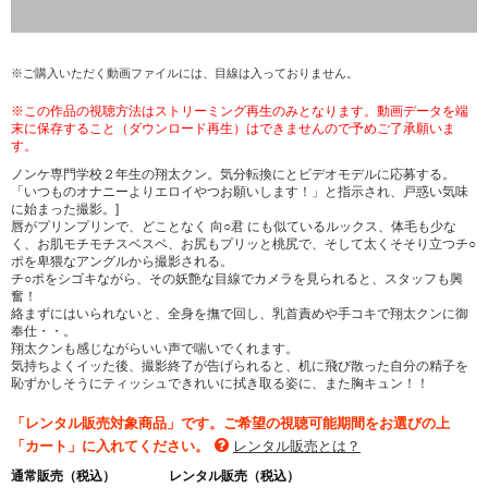
※ご購入いただく動画ファイルには、目線は入っておりません。
※この作品の視聴方法はストリーミング再生のみとなります。動画データを端
末に保存すること（ダウンロード再生）はできませんので予めご了承願いま
す。
ノンケ専門学校２年生の翔太クン。気分転換にとビデオモデルに応募する。
「いつものオナニーよりエロイやつお願いします！」と指示され、戸惑い気味
に始まった撮影。]
唇がプリンプリンで、どことなく 向○君 にも似ているルックス、体毛も少な
く、お肌モチモチスベスベ、お尻もプリッと桃尻で、そして太くそそり立つチ○
ポを卑猥なアングルから撮影される。
チ○ポをシゴキながら、その妖艶な目線でカメラを見られると、スタッフも興
奮！
絡まずにはいられないと、全身を撫で回し、乳首責めや手コキで翔太クンに御
奉仕・・。
翔太クンも感じながらいい声で喘いでくれます。
気持ちよくイッた後、撮影終了が告げられると、机に飛び散った自分の精子を
恥ずかしそうにティッシュできれいに拭き取る姿に、また胸キュン！！
「レンタル販売対象商品」です。ご希望の視聴可能期間をお選びの上
「カート」に入れてください。
レンタル販売とは？
通常販売（税込）
レンタル販売（税込）