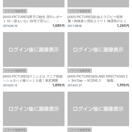
ブラウザ視聴専用
ブラウザ視聴専用
[AXIS-PICTURES]男子◎校生 淫行レポー
[AXIS-PICTURES]社会人ラ◎ビー部所
ト 01～誰もいない自宅で淫らに・・～
属！肉体派☆淫乱エリート 林課長のヒミ
ツ
1,680
1,260
2016.06.16
円
2017.08.30
円
ブラウザ視聴専用
ブラウザ視聴専用
[AXIS-PICTURES]マニ☆エロ マニア投稿
[AXIS-PICTURES]ISLAND ERECTIONS 2
～ショタハメ撮り☆１９歳！美尻満開
☆ 3rd Day ～SCENE.3 「報復」
1,890
1,990
2016.05.13
円
2016.01.27
円
ブラウザ視聴専用
ブラウザ視聴専用