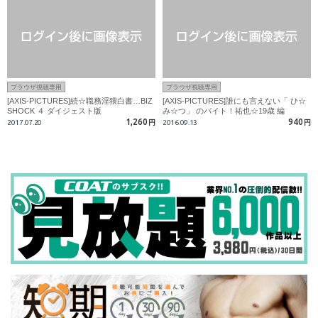
ブラウザ視聴専用
ブラウザ視聴専用
[AXIS-PICTURES]続☆職務淫猥白書…BIZ
[AXIS-PICTURES]誰にも言えない「 ひ☆
SHOCK ４ ダイジェスト版
み☆つ」 のバイト！祐也☆19歳 編
1,260
940
2017.07.20
円
2016.09.13
円