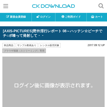
新規会員登録
ログイン
ご利用ガイド
カート
[AXIS-PICTURES]野外淫行レポート 08～ハッテン☆ビーチで
チ○ポ喰って発射して・・
2017.09.12 UP
単品商品
サンプル動画あり
レンタル販売対象
ブラウザ視聴（ストリーミング）専用