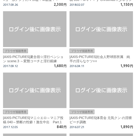
タ ～前編
2,300
1,150
2017.09.26
円
2018.02.07
円
ブラウザ視聴専用
ブラウザ視聴専用
[AXIS-PICTURES]夏合宿☆淫行ペンショ
[AXIS-PICTURES]社会人野球部所属 純
ン scene.3 ～変態コーチと淫行鍛練
平の淫らなケツ○○
1,680
1,990
2017.09.12
円
2016.04.11
円
ブラウザ視聴専用
ブラウザ視聴専用
[AXIS-PICTURES]マニ☆エロ～マニア投
[AXIS-PICTURES]体育会 元気クン の淫猥
稿 040～禁断の性癖！激生中出 Part.1
ビーチ調教
840
1,890
2017.12.05
円
2016.07.21
円