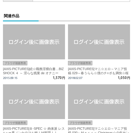
関連作品
ブラウザ視聴専用
ブラウザ視聴専用
[AXIS-PICTURES]続☆職務淫猥白書…BIZ
[AXIS-PICTURES]マニ☆エロ～マニア投
SHOCK ４ ～ 淫らな残業 de オナニー
稿 029～春うらら☆僕のチ○ポも満快☆桜
色ぉ!!
1,570
1,050
2015.09.15
円
2018.02.07
円
ブラウザ視聴専用
ブラウザ視聴専用
[AXIS-PICTURES]Ｂ-SPEC ☆ 肉体派 レス
[AXIS-PICTURES]マニ☆エロ～マニア投
○ュー系ノンケのマル秘！Ｍ願望！！
稿 030～Ｍｅｒｒｙ Christmas☆少年サン