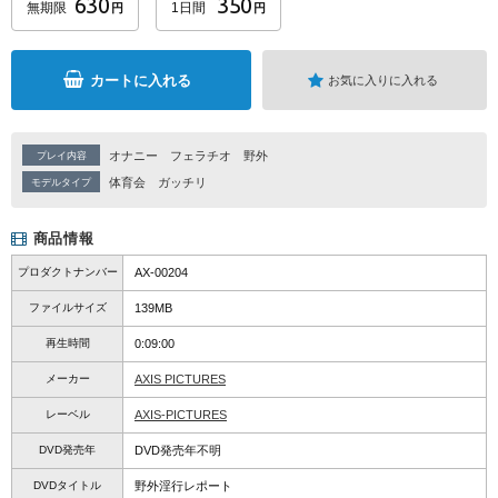
630
350
無期限
1日間
円
円
カートに入れる
お気に入りに入れる
オナニー
フェラチオ
野外
プレイ内容
体育会
ガッチリ
モデルタイプ
商品情報
プロダクトナンバー
AX-00204
ファイルサイズ
139MB
再生時間
0:09:00
メーカー
AXIS PICTURES
レーベル
AXIS-PICTURES
DVD発売年
DVD発売年不明
DVDタイトル
野外淫行レポート