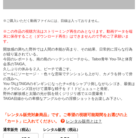
※ご購入いただく動画ファイルには、目線は入っておりません。
※この作品の視聴方法はストリーミング再生のみとなります。動画データを端
末に保存すること（ダウンロード再生）はできませんので予めご了承願いま
す。
開放感の満ちた野外では人間の本能が高まり、その結果、日常的に淫らな行為
が繰り返されている。
今回のレポートも、南の島のハッテン☆ビーチから。Tatoo青年 You-TAと体育
会系のTAIGA。
久しぶりの休みを２人、ビーチで過ごす。
ビールにソーセージ・・色々な意味でテンションも上がり、カメラを持って傍
の茂みへ。
You-TAはTAIGAのギンギンになったチ○ポをシャブリ倒しながらシゴき、最後は
カメラのレンズ目がけて濃厚な精子を ド！ドピュュュ～と発射。
野外の解放感と太陽の光が肌を焼くジリジリ感でエロ度爆発！
TAIGA目線からの卑猥なアングルからの淫猥ショットをお楽しみ下さい。
「レンタル販売対象商品」です。ご希望の視聴可能期間をお選びの上
「カート」に入れてください。
レンタル販売とは？
通常販売（税込）
レンタル販売（税込）