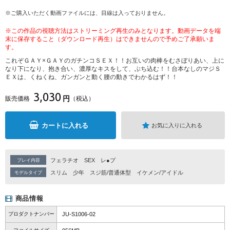
※ご購入いただく動画ファイルには、目線は入っておりません。
※この作品の視聴方法はストリーミング再生のみとなります。動画データを端
末に保存すること（ダウンロード再生）はできませんので予めご了承願いま
す。
これぞＧＡＹ×ＧＡＹのガチンコＳＥＸ！！お互いの肉棒をむさぼりあい、上に
なり下になり、抱き合い、濃厚なキスをして、ぶち込む！！台本なしのマジＳ
ＥＸは、くねくね、ガンガンと動く腰の動きでわかるはず！！
3,030
円
販売価格
（税込）
カートに入れる
お気に入りに入れる
フェラチオ
SEX
レ●プ
プレイ内容
スリム
少年
スジ筋/普通体型
イケメン/アイドル
モデルタイプ
商品情報
プロダクトナンバー
JU-S1006-02