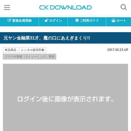
新規会員登録
ログイン
ご利用ガイド
カート
元ヤン金融業31才、魔の口にあえぎまくり!!
2017.05.25 UP
単品商品
レンタル販売対象
ブラウザ視聴（ストリーミング）専用