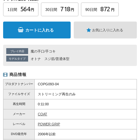
564
718
872
1日間
30日間
90日間
円
円
円
カートに入れる
お気に入りに入れる
魔の手口/手コキ
プレイ内容
オトナ
スジ筋/普通体型
モデルタイプ
商品情報
プロダクトナンバー
COPG093-04
ファイルサイズ
ストリーミング再生のみ
再生時間
0:11:00
メーカー
COAT
レーベル
POWER GRIP
DVD発売年
2006年以前