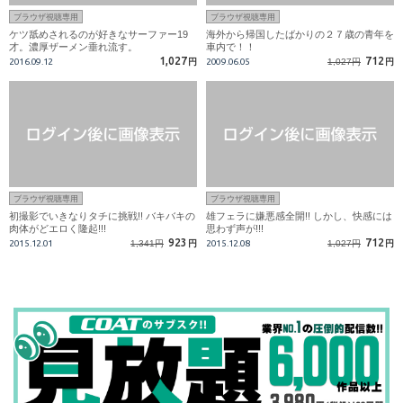
ブラウザ視聴専用
ブラウザ視聴専用
ケツ舐めされるのが好きなサーファー19
海外から帰国したばかりの２７歳の青年を
才。濃厚ザーメン垂れ流す。
車内で！！
1,027
712
2016.09.12
円
2009.06.05
1,027円
円
ブラウザ視聴専用
ブラウザ視聴専用
初撮影でいきなりタチに挑戦!! バキバキの
雄フェラに嫌悪感全開!! しかし、快感には
肉体がどエロく隆起!!!
思わず声が!!!
923
712
2015.12.01
1,341円
円
2015.12.08
1,027円
円