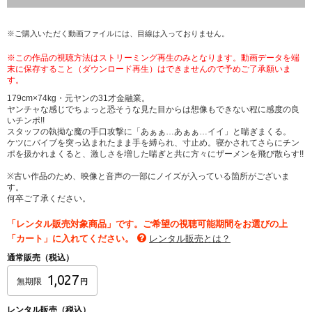
※ご購入いただく動画ファイルには、目線は入っておりません。
※この作品の視聴方法はストリーミング再生のみとなります。動画データを端
末に保存すること（ダウンロード再生）はできませんので予めご了承願いま
す。
179cm×74kg・元ヤンの31才金融業。
ヤンチャな感じでちょっと恐そうな見た目からは想像もできない程に感度の良
いチンポ!!
スタッフの執拗な魔の手口攻撃に「あぁぁ…あぁぁ…イイ」と喘ぎまくる。
ケツにバイブを突っ込まれたまま手を縛られ、寸止め。寝かされてさらにチン
ポを扱かれまくると、激しさを増した喘ぎと共に方々にザーメンを飛び散らす!!
※古い作品のため、映像と音声の一部にノイズが入っている箇所がございま
す。
何卒ご了承ください。
「レンタル販売対象商品」です。ご希望の視聴可能期間をお選びの上
「カート」に入れてください。
レンタル販売とは？
通常販売（税込）
1,027
無期限
円
レンタル販売（税込）