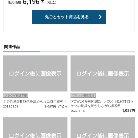
6,196
円
販売価格
（税込）
丸ごとセット商品を見る
関連作品
ブラウザ視聴専用
ブラウザ視聴専用
全身性感帯!! 身体を舐められエロ声連発!!!
[POWER GRIP]182cmバスケ部19才! 自ら
ケツの玩具を動かしながら暴発!!
712
2015.06.02
1,027円
円
1,027
2022.11.10
円