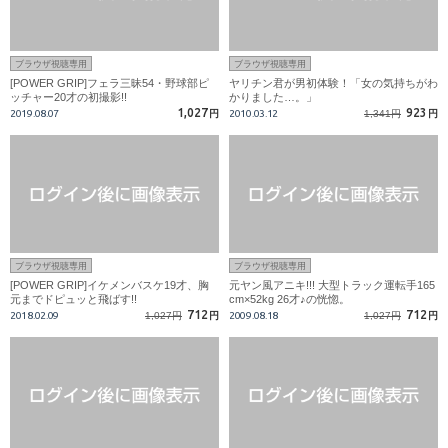
ブラウザ視聴専用
ブラウザ視聴専用
[POWER GRIP]フェラ三昧54・野球部ピ
ヤリチン君が男初体験！「女の気持ちがわ
ッチャー20才の初撮影!!
かりました…。」
1,027
923
2019.08.07
円
2010.03.12
1,341円
円
ブラウザ視聴専用
ブラウザ視聴専用
[POWER GRIP]イケメンバスケ19才、胸
元ヤン風アニキ!!! 大型トラック運転手165
元までドピュッと飛ばす!!
cm×52kg 26才♪の恍惚。
712
712
2018.02.09
1,027円
円
2009.08.18
1,027円
円