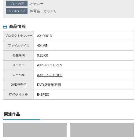
オナニー
プレイ内容
体育会
ガッチリ
モデルタイプ
商品情報
プロダクトナンバー
AX-00013
ファイルサイズ
404MB
再生時間
0:26:00
メーカー
AXIS PICTURES
レーベル
AXIS-PICTURES
DVD発売年
DVD発売年不明
DVDタイトル
B-SPEC
関連作品