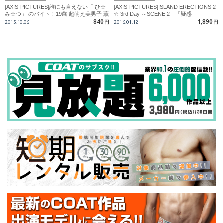
[AXIS-PICTURES]誰にも言えない「 ひ☆
[AXIS-PICTURES]ISLAND ERECTIONS 2
み☆つ」 のバイト！19歳 超萌え美男子 薫
☆ 3rd Day ～SCENE.2 「疑惑」
編
840
1,890
2015.10.06
円
2016.01.12
円