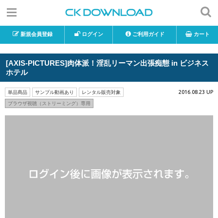
新規会員登録
ログイン
ご利用ガイド
カート
[AXIS-PICTURES]肉体派！淫乱リーマン出張痴態 in ビジネス
ホテル
2016.08.23 UP
単品商品
サンプル動画あり
レンタル販売対象
ブラウザ視聴（ストリーミング）専用