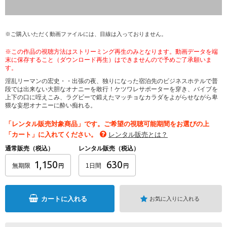
※ご購入いただく動画ファイルには、目線は入っておりません。
※この作品の視聴方法はストリーミング再生のみとなります。動画データを端
末に保存すること（ダウンロード再生）はできませんので予めご了承願いま
す。
淫乱リーマンの宏史・・出張の夜、独りになった宿泊先のビジネスホテルで普
段では出来ない大胆なオナニーを敢行！ケツワレサポーターを穿き、バイブを
上下の口に咥えこみ、ラグビーで鍛えたマッチョなカラダをよがらせながら卑
猥な妄想オナニーに酔い痴れる。
「レンタル販売対象商品」です。ご希望の視聴可能期間をお選びの上
「カート」に入れてください。
レンタル販売とは？
通常販売（税込）
レンタル販売（税込）
1,150
630
無期限
1日間
円
円
カートに入れる
お気に入りに入れる