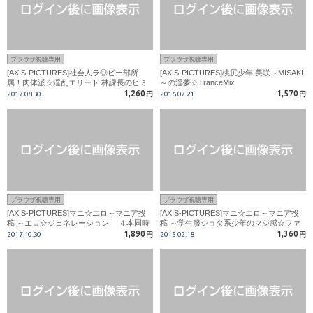
ブラウザ視聴専用
ブラウザ視聴専用
[AXIS-PICTURES]社会人ラ◎ビー部所
[AXIS-PICTURES]桃尻少年 美咲～MISAKI
属！肉体派☆淫乱エリート 林課長のヒミ
～の淫夢☆TranceMix
ツ
1,260
1,570
2017.08.30
円
2016.07.21
円
ブラウザ視聴専用
ブラウザ視聴専用
[AXIS-PICTURES]マニ☆エロ～マニア投
[AXIS-PICTURES]マニ☆エロ～マニア投
稿 ～エロ☆ジェネレーション ４本同時
稿 ～学生服ショタ系少年のマジ感☆ファ
挿入？超エロ好き１９歳！！
ック！
1,890
1,360
2017.10.30
円
2015.02.18
円