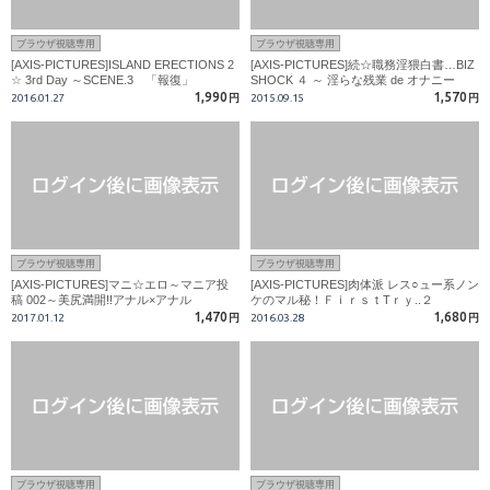
ブラウザ視聴専用
ブラウザ視聴専用
[AXIS-PICTURES]ISLAND ERECTIONS 2
[AXIS-PICTURES]続☆職務淫猥白書…BIZ
☆ 3rd Day ～SCENE.3 「報復」
SHOCK ４ ～ 淫らな残業 de オナニー
1,990
1,570
2016.01.27
円
2015.09.15
円
ブラウザ視聴専用
ブラウザ視聴専用
[AXIS-PICTURES]マニ☆エロ～マニア投
[AXIS-PICTURES]肉体派 レス○ュー系ノン
稿 002～美尻満開!!アナル×アナル
ケのマル秘！ＦｉｒｓｔTｒｙ..２
1,470
1,680
2017.01.12
円
2016.03.28
円
ブラウザ視聴専用
ブラウザ視聴専用