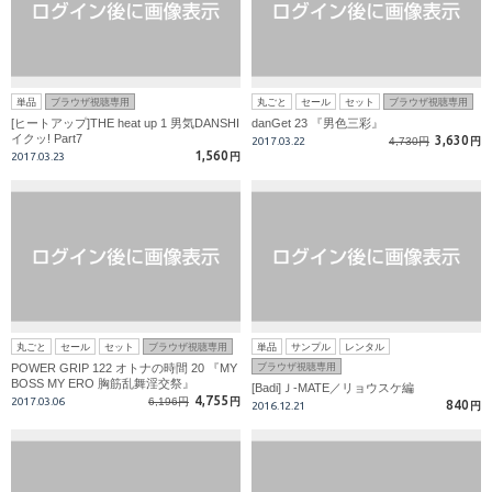
単品
ブラウザ視聴専用
丸ごと
セール
セット
ブラウザ視聴専用
[ヒートアップ]THE heat up 1 男気DANSHI
danGet 23 『男色三彩』
イクッ! Part7
3,630
2017.03.22
4,730円
円
1,560
2017.03.23
円
丸ごと
セール
セット
ブラウザ視聴専用
単品
サンプル
レンタル
POWER GRIP 122 オトナの時間 20 『MY
ブラウザ視聴専用
BOSS MY ERO 胸筋乱舞淫交祭』
[Badi]Ｊ-MATE／リョウスケ編
4,755
2017.03.06
6,196円
円
840
2016.12.21
円