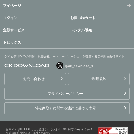
マイページ
ログイン
お買い物カート
定額サービス
レンタル販売
トピックス
ゲイビデオDVDの制作・販売会社コートコーポレーションが運営する公式動画配信サイト
@ck_download_x
ゲイビデオDVDの制作・販
売会社コートコーポレーシ
お問い合わせ
ご利用規約
ョンが運営する公式動画配
信サイト
プライバシーポリシー
特定商取引に関する法律に基づく表示
当サイトはFUJISSLにより認証されています。SSL対応ページからの情
報送信は暗号化により保護されます。