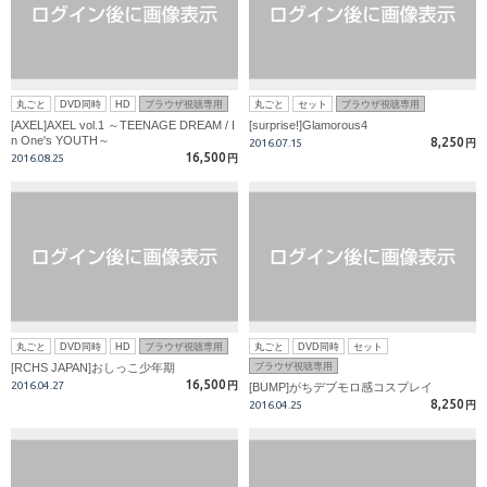
丸ごと
DVD同時
HD
ブラウザ視聴専用
丸ごと
セット
ブラウザ視聴専用
[AXEL]AXEL vol.1 ～TEENAGE DREAM / I
[surprise!]Glamorous4
n One's YOUTH～
8,250
2016.07.15
円
16,500
2016.08.25
円
丸ごと
DVD同時
HD
ブラウザ視聴専用
丸ごと
DVD同時
セット
[RCHS JAPAN]おしっこ少年期
ブラウザ視聴専用
16,500
2016.04.27
円
[BUMP]がちデブモロ感コスプレイ
8,250
2016.04.25
円