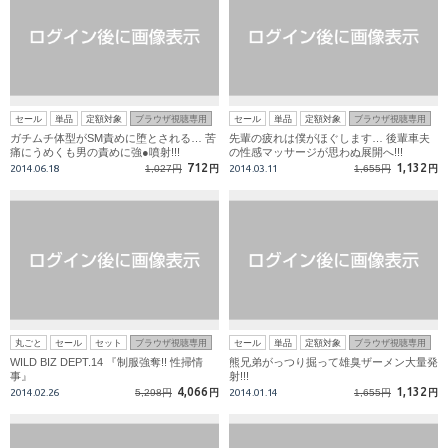
セール
単品
定額対象
ブラウザ視聴専用
セール
単品
定額対象
ブラウザ視聴専用
ガチムチ体型がSM責めに堕とされる… 苦
先輩の疲れは僕がほぐします… 後輩車夫
痛にうめくも男の責めに強●噴射!!!
の性感マッサージが思わぬ展開へ!!!
712
1,132
2014.06.18
1,027円
円
2014.03.11
1,655円
円
丸ごと
セール
セット
ブラウザ視聴専用
セール
単品
定額対象
ブラウザ視聴専用
WILD BIZ DEPT.14 『制服強奪!! 性掃情
熊兄弟がっつり掘って雄臭ザーメン大量発
事』
射!!!
4,066
1,132
2014.02.26
5,298円
円
2014.01.14
1,655円
円