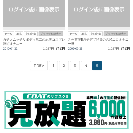
セール
単品
定額対象
ブラウザ視聴専用
セール
単品
定額対象
ブラウザ視聴専用
ガチ太ムッチリボディ竜二の忍者コスプレ
九州直産!!ガチデブ兄貴の六尺エロオナニ
淫術オナニー
ー!!!
712
712
2010.01.22
1,027円
円
2009.09.25
1,027円
円
PREV
1
2
3
4
5