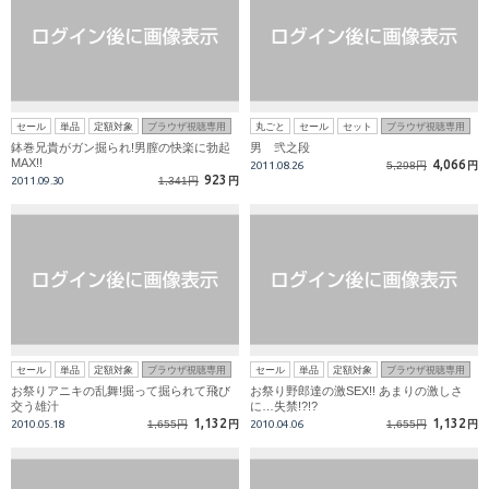
セール
単品
定額対象
ブラウザ視聴専用
丸ごと
セール
セット
ブラウザ視聴専用
鉢巻兄貴がガン掘られ!男膣の快楽に勃起
男 弐之段
MAX!!
4,066
2011.08.26
5,298円
円
923
2011.09.30
1,341円
円
セール
単品
定額対象
ブラウザ視聴専用
セール
単品
定額対象
ブラウザ視聴専用
お祭りアニキの乱舞!掘って掘られて飛び
お祭り野郎達の激SEX!! あまりの激しさ
交う雄汁
に…失禁!?!?
1,132
1,132
2010.05.18
1,655円
円
2010.04.06
1,655円
円