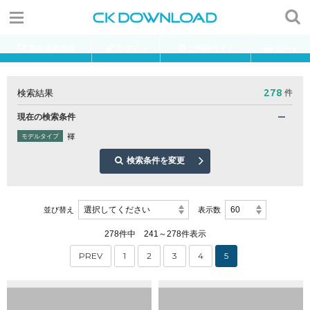
新規会員登録
ログイン
ご利用ガイド
カート
278
検索結果
件
現在の検索条件
褌
モデルタイプ
検索条件を変更
選択してください
60
並び替え
表示数
278件中 241～278件表示
PREV
1
2
3
4
5