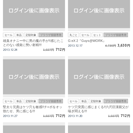
セール
単品
定額対象
ブラウザ視聴専用
丸ごと
セール
セット
ブラウザ視聴専用
雄臭オナニー中に男の魔の手が!!感じたこ
G:eX 2『Guys@WORK』
とのない感覚に勢い射精!!!
3,630
2013.12.17
4,730円
円
712
2013.12.24
1,027円
円
セール
単品
定額対象
ブラウザ視聴専用
セール
単品
定額対象
ブラウザ視聴専用
堅太り兄貴はケツ穴も敏感!!チ○ポをオッ
ケツ穴突貫に感じまくる!!六尺巨漢親父が
勃たせ、男に感じる!!!
喘ぎ悶える!!!
712
712
2013.11.27
1,027円
円
2013.11.20
1,027円
円