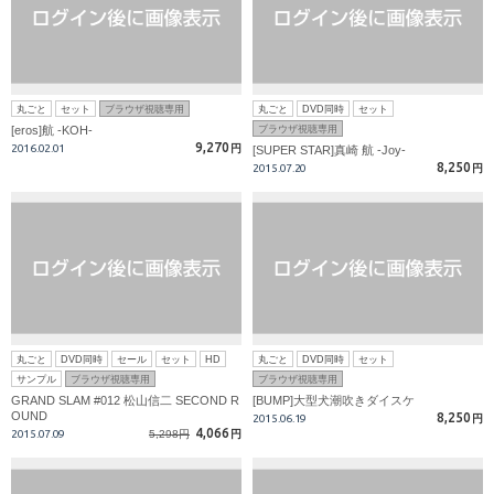
丸ごと
セット
ブラウザ視聴専用
丸ごと
DVD同時
セット
[eros]航 -KOH-
ブラウザ視聴専用
9,270
2016.02.01
円
[SUPER STAR]真崎 航 -Joy-
8,250
2015.07.20
円
丸ごと
DVD同時
セール
セット
HD
丸ごと
DVD同時
セット
サンプル
ブラウザ視聴専用
ブラウザ視聴専用
GRAND SLAM #012 松山信二 SECOND R
[BUMP]大型犬潮吹きダイスケ
OUND
8,250
2015.06.19
円
4,066
2015.07.09
5,298円
円