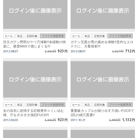
セール
単品
定額対象
ブラウザ視聴専用
セール
単品
定額対象
ブラウザ視聴専用
坊主ガテン野郎がケツ穴体験!!未経験の快
ガテン兄貴が男の責めを体験!!意外なエロ
楽に、硬度MAXで感じまくる!!!
テクに、大量発射!!!
923
712
2012.08.07
1,341円
円
2012.08.07
1,027円
円
セール
単品
定額対象
ブラウザ視聴専用
セール
単品
定額対象
ブラウザ視聴専用
女の浴衣に欲情する巨根青年☆くい込む
重量級カップルが繰り出す力強いFUCKで
褌、汗をポタポタ強烈FUCK!!!
2匹の雄穴貫通!!
923
1,132
2012.06.05
1,341円
円
2011.10.21
1,655円
円