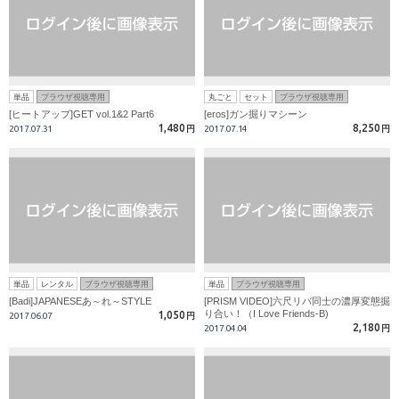
単品
ブラウザ視聴専用
丸ごと
セット
ブラウザ視聴専用
[ヒートアップ]GET vol.1&2 Part6
[eros]ガン掘りマシーン
1,480
8,250
2017.07.31
円
2017.07.14
円
単品
レンタル
ブラウザ視聴専用
単品
ブラウザ視聴専用
[Badi]JAPANESEあ～れ～STYLE
[PRISM VIDEO]六尺リバ同士の濃厚変態掘
り合い！（I Love Friends-B)
1,050
2017.06.07
円
2,180
2017.04.04
円